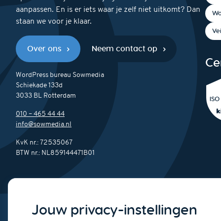
aanpassen. En is er iets waar je zelf niet uitkomt? Dan
Wo
staan we voor je klaar.
Ve
Over ons
Neem contact op
Ce
WordPress bureau Sowmedia
Schiekade 133d
3033 BL Rotterdam
ISO
010 – 465 44 44
info@sowmedia.nl
KvK nr.: 72535067
BTW nr.: NL859144471B01
Jouw privacy-instellingen
©2007-2026
WordPress bureau Sowmedia Rotterdam B.V.
|
Privac