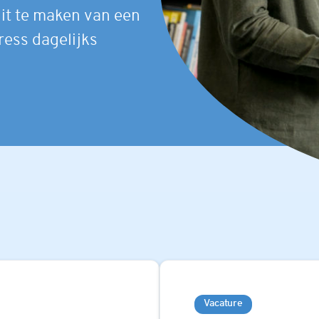
it te maken van een
ess dagelijks
Vacature