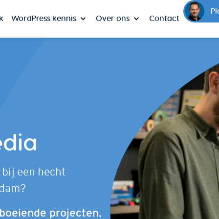
Pl
k
WordPress kennis
Over ons
Contact
dia
bij een hecht
rdam?
boeiende projecten
,