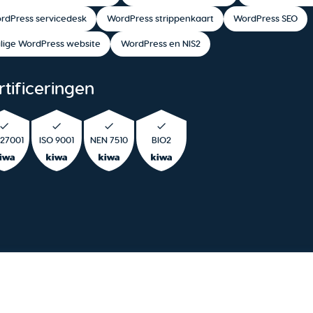
rdPress servicedesk
WordPress strippenkaart
WordPress SEO
ilige WordPress website
WordPress en NIS2
rtificeringen
 27001
ISO 9001
NEN 7510
BIO2
ybeleid
|
Klachtenprocedure
|
Jouw AVG instellingen