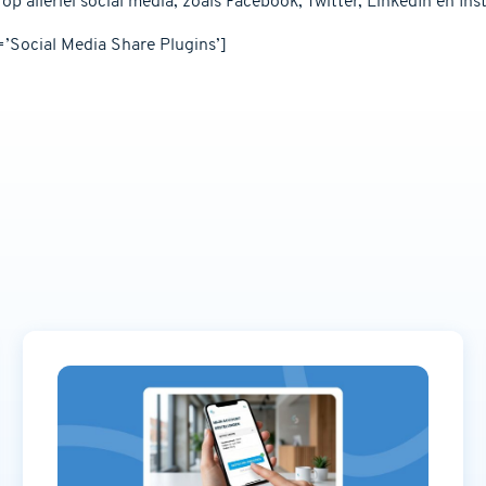
p allerlei social media, zoals Facebook, Twitter, LinkedIn en In
’Social Media Share Plugins’]