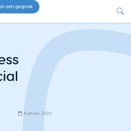
an een gesprek
ess
ial
8 januari 2020