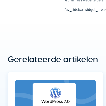
WordPress website delen o
[av_sidebar widget_area=
Gerelateerde artikelen