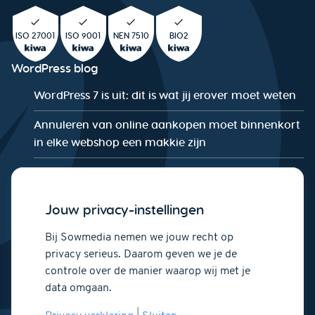
ISO 27001
ISO 9001
NEN 7510
BIO2
WordPress blog
WordPress 7 is uit: dit is wat jij erover moet weten
Annuleren van online aankopen moet binnenkort
in elke webshop een makkie zijn
De WordPress Security Checklist: Is jouw website
NIS2-proof?
Jouw privacy-instellingen
Wat is NIS2 en wat betekent het voor jouw
WordPress website?
Bij Sowmedia nemen we jouw recht op
privacy serieus. Daarom geven we je de
Optimaliseer je WordPress website voor Google
controle over de manier waarop wij met je
PageSpeed
data omgaan.