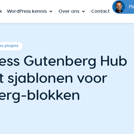
Pl
k
WordPress kennis
Over ons
Contact
s plugins
ess Gutenberg Hub
t sjablonen voor
erg-blokken