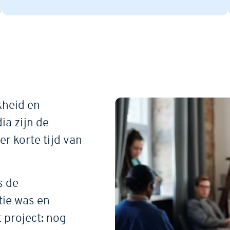
kheid en
ia zijn de
er korte tijd van
s de
tie was en
t project: nog