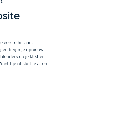
t.
site
e eerste hit aan.
ug en begin je opnieuw
lenders en je klikt er
cht je of sluit je af en