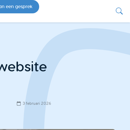
an een gesprek
website
3 februari 2026