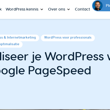
Pl
k
WordPress kennis
Over ons
Contact
s & Internetmarketing
WordPress voor professionals
ptimalisatie
iseer je WordPress 
oogle PageSpeed