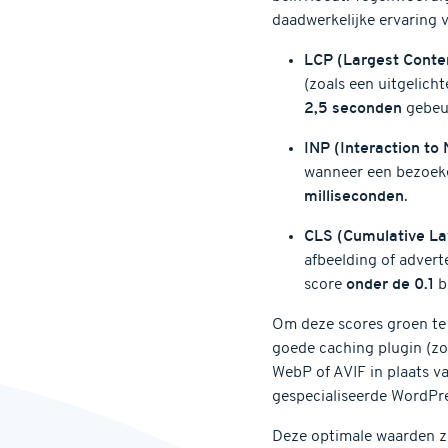
daadwerkelijke ervaring v
LCP (Largest Conten
(zoals een uitgelich
2,5 seconden
gebeu
INP (Interaction to 
wanneer een bezoeker
milliseconden
.
CLS (Cumulative Lay
afbeelding of advert
score
onder de 0.1
bl
Om deze scores groen te 
goede caching plugin (zo
WebP of AVIF in plaats va
gespecialiseerde WordPre
Deze optimale waarden zij