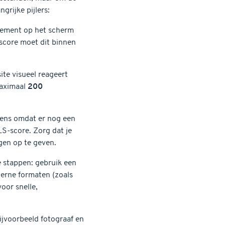
grijke pijlers:
element op het scherm
 score moet dit binnen
ite visueel reageert
maximaal
200
ineens omdat er nog een
LS-score. Zorg dat je
ngen op te geven.
e stappen: gebruik een
erne formaten (zoals
voor snelle,
bijvoorbeeld fotograaf en