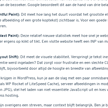
an de bezoeker. Google beoordeelt dit aan de hand van drie belan
tful Paint):
Dit meet hoe lang het duurt voordat het grootste 
te afbeelding of een grote koptekst) zichtbaar is. Voor een goede
ren.
Next Paint):
Deze relatief nieuwe statistiek meet hoe snel je webs
 ergens op klikt of tikt. Een vlotte website heeft een INP van 
out Shift):
Dit meet de visuele stabiliteit. Verspringt je tekst 
entie werd ingeladen? Dat zorgt voor frustratie en een slechte C
ijft, bijvoorbeeld door altijd de hoogte en breedte van afbeeldi
krijgen in WordPress, kun je aan de slag met een paar onmisbar
als WP Rocket of LiteSpeed Cache), serveer afbeeldingen in mod
n JPG), stel het laden van niet-essentiële JavaScript uit en kies 
ss hosting.
n overigens een streven, maar context blijft belangrijk. Ben je 