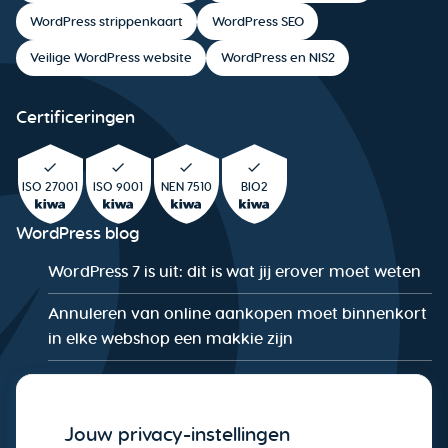
WordPress strippenkaart
WordPress SEO
Veilige WordPress website
WordPress en NIS2
Certificeringen
ISO 27001
ISO 9001
NEN 7510
BIO2
WordPress blog
WordPress 7 is uit: dit is wat jij erover moet weten
Annuleren van online aankopen moet binnenkort
in elke webshop een makkie zijn
De WordPress Security Checklist: Is jouw website
NIS2-proof?
Jouw privacy-instellingen
Wat is NIS2 en wat betekent het voor jouw