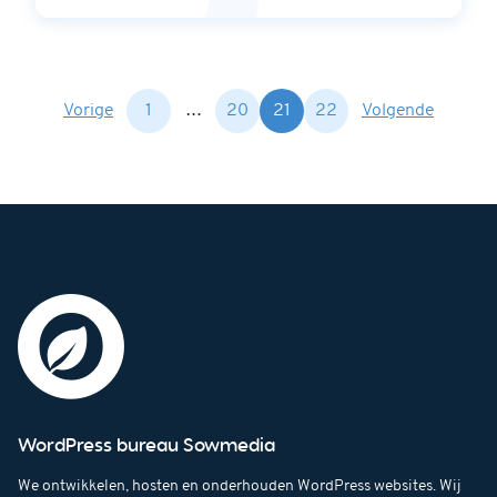
Berichten paginerin
Vorige
1
…
20
21
22
Volgende
WordPress bureau Sowmedia
We ontwikkelen, hosten en onderhouden WordPress websites. Wij